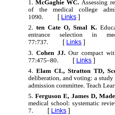
1.
McGaghie WC.
Assessing re
of the medical college adm
[
Links
]
1090.
2.
ten Cate O, Smal K.
Educa
entrance selection in m
[
Links
]
77:737.
3.
Cohen JJ.
Our compact wit
[
Links
]
77:475–80.
4.
Elam CL, Stratton TD, Sc
deliberation, and voting: a study
admission committee. Teach Lea
5.
Ferguson E, James D, Made
medical school: systematic revi
[
Links
]
7.