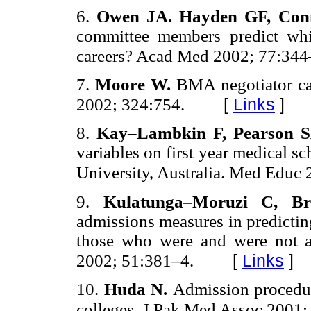
6.
Owen JA. Hayden GF, Con
committee members predict whi
careers? Acad Med 2002; 77:344
7.
Moore W.
BMA negotiator ca
[
Links
]
2002; 324:754.
8.
Kay–Lambkin F, Pearson SA
variables on first year medical 
University, Australia. Med Educ
9.
Kulatunga–Moruzi C, 
admissions measures in predicti
those who were and were not 
[
Links
]
2002; 51:381–4.
10.
Huda N.
Admission procedur
colleges. J Pak Med Assoc 2001;