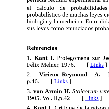
el cálculo de probabilidades"
probabilístico de muchas leyes ci
biología y la medicina. En realid
sus leyes como enunciados proba
Referencias
1.
Kant I.
Prolegomena zur Je
Félix Melner, 1976.
[
Links
]
2.
Virieux–Reymond A.
p.46.
[
Links
]
3.
von Armin H.
Stoicorum vet
1905. Vol. II,p.42
[
Links
]
4.
Kant I.
Critique de la raison