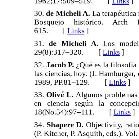
1962;17:509–519.
[
Links
]
30.
de Micheli A.
La terapéutica
Bosquejo histórico. Arch
615.
[
Links
]
31.
de Micheli A.
Los model
29(8):317–320.
[
Links
]
32.
Jacob P.
¿Qué es la filosofía 
las ciencias, hoy. (J. Hamburger,
1989, PP.81–129.
[
Links
]
33.
Olivé L.
Algunos problemas a
en ciencia según la concepci
18(No.54):97–111.
[
Links
]
34.
Shapere D.
Objectivity, rati
(P. Kitcher, P. Asquith, eds.). Vol.