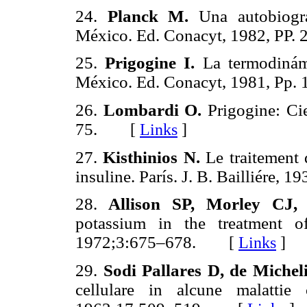
24.
Planck M.
Una autobiogra
México. Ed. Conacyt, 1982, PP. 
25.
Prigogine I.
La termodinám
México. Ed. Conacyt, 1981, Pp.
26.
Lombardi O.
Prigogine: Ci
75.
[
Links
]
27.
Kisthinios N.
Le traitement 
insuline. París. J. B. Bailliére, 19
28.
Allison SP, Morley CJ
potassium in the treatment o
1972;3:675–678.
[
Links
]
29.
Sodi Pallares D, de Michel
cellulare in alcune malatti