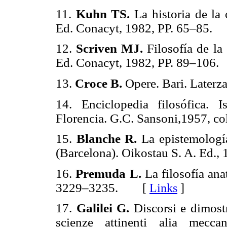
11.
Kuhn TS.
La historia de la
Ed. Conacyt, 1982, PP. 65–85.
12.
Scriven MJ.
Filosofía de la
Ed. Conacyt, 1982, PP. 89–106.
13.
Croce B.
Opere. Bari. Later
14. Enciclopedia filosófica. Is
Florencia. G.C. Sansoni,1957, co
15.
Blanche R.
La epistemología
(Barcelona). Oikostau S. A. Ed., 
16.
Premuda L.
La filosofía a
3229–3235.
[
Links
]
17.
Galilei G.
Discorsi e dimost
scienze attinenti alia mecca