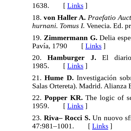
1638.
[
Links
]
18.
von Haller A.
Praefatio Auc
hurnani. Tomus I.
Venecia. Ed. pr
19.
Zimmermann G.
Delia espe
Pavía, 1790
[
Links
]
20.
Hamburger J.
El diar
1985.
[
Links
]
21.
Hume D.
Investigación sob
Salas Ortereta). Madrid. Alianza E
22.
Popper KR.
The logic of s
1959.
[
Links
]
23.
Riva– Rocci S.
Un nuovo sf
47:981–1001.
[
Links
]