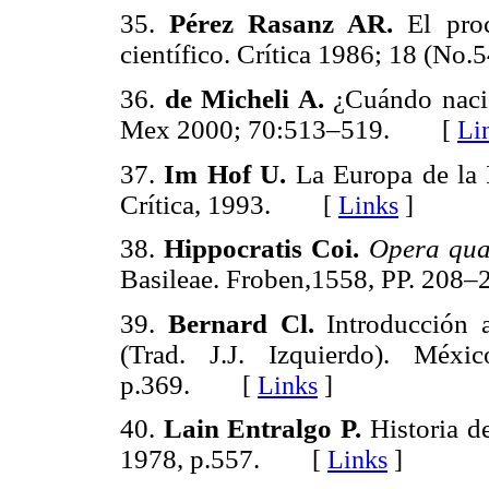
35.
Pérez Rasanz AR.
El pro
científico. Crítica 1986; 18 (No.
36.
de Micheli A.
¿Cuándo nació
Mex 2000; 70:513–519.
[
Li
37.
Im Hof U.
La Europa de la I
Crítica, 1993.
[
Links
]
38.
Hippocratis Coi.
Opera qua
Basileae. Froben,1558, PP. 208–
39.
Bernard Cl.
Introducción 
(Trad. J.J. Izquierdo). Méxi
p.369.
[
Links
]
40.
Lain Entralgo P.
Historia d
1978, p.557.
[
Links
]