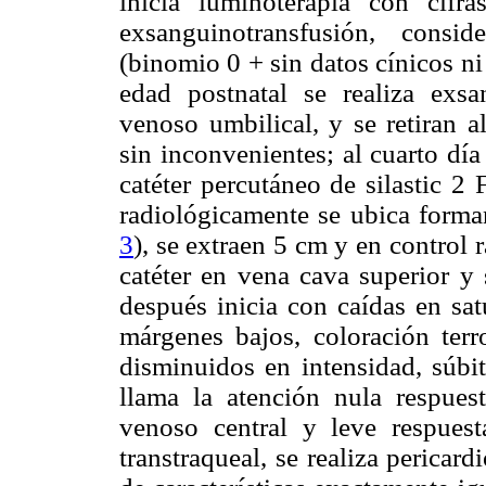
inicia luminoterapia con cifras
exsanguinotransfusión, conside
(binomio 0 + sin datos cínicos ni 
edad postnatal se realiza exsan
venoso umbilical, y se retiran a
sin inconvenientes; al cuarto dí
catéter percutáneo de silastic 2
radiológicamente se ubica forman
3
), se extraen 5 cm y en control 
catéter en vena cava superior y 
después inicia con caídas en sat
márgenes bajos, coloración terr
disminuidos en intensidad, súbit
llama la atención nula respues
venoso central y leve respues
transtraqueal, se realiza pericar