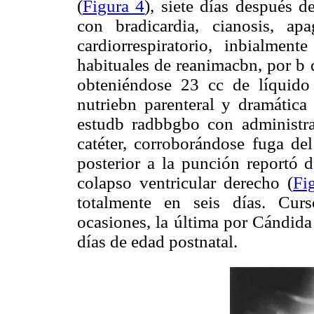
(
Figura 4
), siete días después d
con bradicardia, cianosis, a
cardiorrespiratorio, inbialme
habituales de reanimacbn, por b q
obteniéndose 23 cc de líquido c
nutriebn parenteral y dramática
estudb radbbgbo con administra
catéter, corroborándose fuga de
posterior a la punción reportó d
colapso ventricular derecho (
Fi
totalmente en seis días. Cur
ocasiones, la última por Cándida
días de edad postnatal.