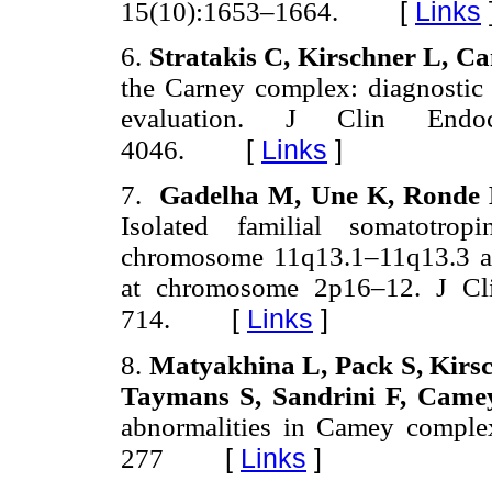
[
Links
15(10):1653–1664.
6.
Stratakis C, Kirschner L, C
the Carney complex: diagnostic 
evaluation. J Clin Endoc
[
Links
]
4046.
7.
Gadelha M, Une K, Ronde
Isolated familial somatotrop
chromosome 11q13.1–11q13.3 and
at chromosome 2p16–12. J Cli
[
Links
]
714.
8.
Matyakhina L, Pack S, Kirs
Taymans S, Sandrini F, Camey
abnormalities in Camey compl
[
Links
]
277