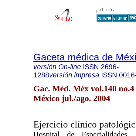
Gaceta médica de Méx
versión On-line
ISSN
2696-
1288
versión impresa
ISSN
0016
Gac. Méd. Méx vol.140 no.4
México jul./ago. 2004
Ejercicio clínico patológi
Hospital de Especialidades,