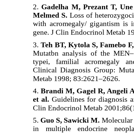
2.
Gadelha M, Prezant T, Une
Melmed S.
Loss of heterozygoc
with acromegaly/ gigantism is
gene. J Clin Endocrinol Metab 1
3.
Teh BT, Kytola S, Famebo F,
Mutatbn analysis of the MEN–1
typei, familial acromegaly an
Clinical Diagnosis Group: Muta
Metab 1998; 83:2621–2626.
4.
Brandi M, Gagel R, Angeli A,
et al.
Guidelines for diagnosis 
Clin Endocrinol Metab 2001;86
5.
Guo S, Sawicki M.
Molecular 
in multiple endocrine neopl