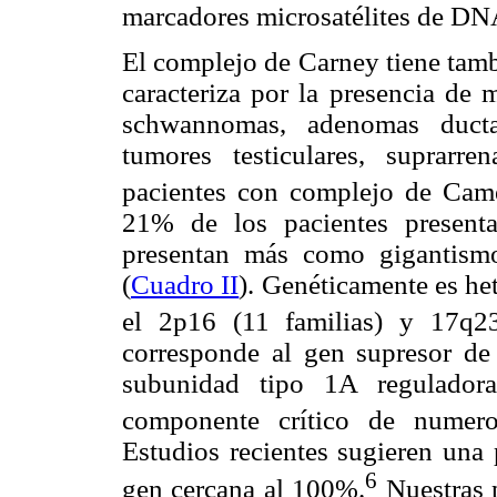
marcadores microsatélites de DN
El complejo de Carney tiene tam
caracteriza por la presencia de
schwannomas, adenomas ducta
tumores testiculares, suprarr
pacientes con complejo de Ca
21% de los pacientes present
presentan más como gigantism
(
Cuadro II
). Genéticamente es het
el 2p16 (11 familias) y 17q23
corresponde al gen supresor d
subunidad tipo 1A reguladora
componente crítico de numeros
Estudios recientes sugieren una
6
gen cercana al 100%.
Nuestras p