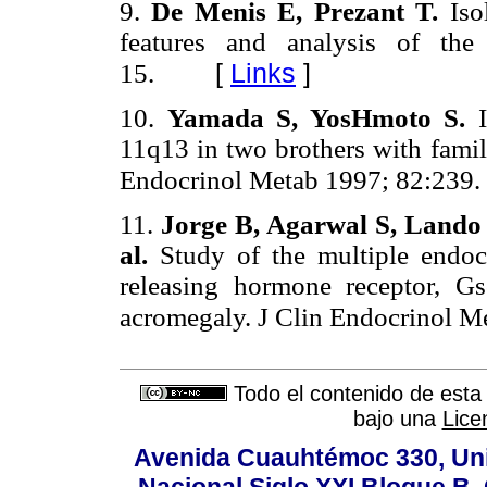
9.
De Menis E, Prezant T.
Iso
features and analysis of th
[
Links
]
15.
10.
Yamada S, YosHmoto S.
11q13 in two brothers with fami
Endocrinol Metab 1997; 82:239.
11.
Jorge B, Agarwal S, Lando V
al.
Study of the multiple endo
releasing hormone receptor, Gs
acromegaly. J Clin Endocrinol M
Todo el contenido de esta 
bajo una
Lice
Avenida Cuauhtémoc 330, Uni
Nacional Siglo XXI,Bloque B,