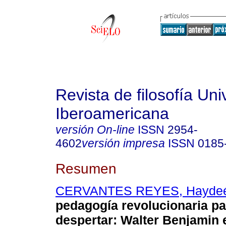
Revista de filosofía Un
Iberoamericana
versión On-line
ISSN
2954-
4602
versión impresa
ISSN
0185
Resumen
CERVANTES REYES, Haydeé
pedagogía revolucionaria pa
despertar: Walter Benjamin e