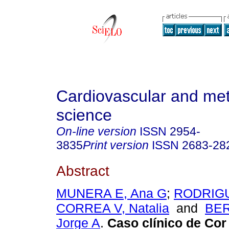
Cardiovascular and met
science
On-line version
ISSN
2954-
3835
Print version
ISSN
2683-28
Abstract
MUNERA E, Ana G
;
RODRIGU
CORREA V, Natalia
and
BE
Jorge A
.
Caso clínico de Cor 