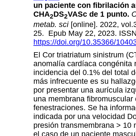
un paciente con fibrilación a
CHA
DS
VASc de 1 punto.
C
2
2
metab. sci
[online]. 2022, vol.
25. Epub May 22, 2023. ISS
https://doi.org/10.35366/1040
El Cor triatriatum sinistrum (
anomalía cardíaca congénita 
incidencia del 0.1% del total 
más infrecuente es su hallazg
por presentar una aurícula iz
una membrana fibromuscular 
fenestraciones. Se ha informa
indicada por una velocidad D
presión transmembrana > 10 
el caso de un paciente mascu