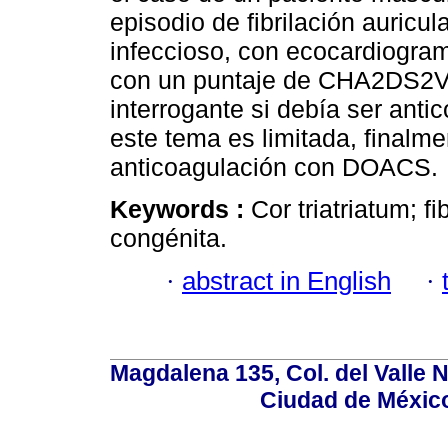
episodio de fibrilación auricu
infeccioso, con ecocardiogra
con un puntaje de CHA2DS2VA
interrogante si debía ser ant
este tema es limitada, finalm
anticoagulación con DOACS.
Keywords :
Cor triatriatum; f
congénita.
·
abstract in English
·
Magdalena 135, Col. del Valle 
Ciudad de Méxic