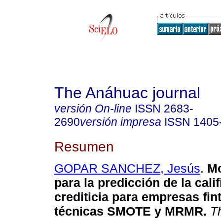
The Anáhuac journal
versión On-line
ISSN
2683-
2690
versión impresa
ISSN
1405
Resumen
GOPAR SANCHEZ, Jesús
.
Mo
para la predicción de la cali
crediticia para empresas fin
técnicas SMOTE y MRMR.
Th