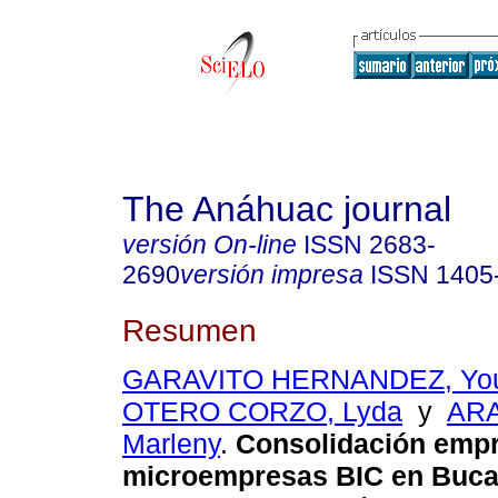
The Anáhuac journal
versión On-line
ISSN
2683-
2690
versión impresa
ISSN
1405
Resumen
GARAVITO HERNANDEZ, You
OTERO CORZO, Lyda
y
AR
Marleny
.
Consolidación empr
microempresas BIC en Buc