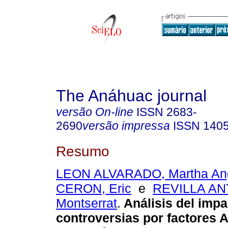
The Anáhuac journal
versão On-line
ISSN
2683-
2690
versão impressa
ISSN
140
Resumo
LEON ALVARADO, Martha Ang
CERON, Eric
e
REVILLA AN
Montserrat
.
Análisis del impa
controversias por factores 