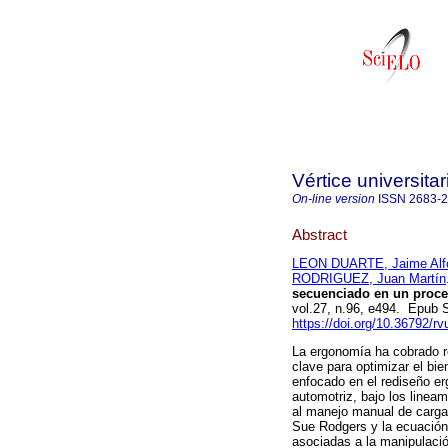
Vértice universitar
On-line version
ISSN
2683-
Abstract
LEON DUARTE, Jaime Alf
RODRIGUEZ, Juan Martín
secuenciado en un proce
vol.27, n.96, e494. Epub
https://doi.org/10.36792/r
La ergonomía ha cobrado r
clave para optimizar el bie
enfocado en el rediseño er
automotriz, bajo los line
al manejo manual de carga
Sue Rodgers y la ecuación 
asociadas a la manipulació