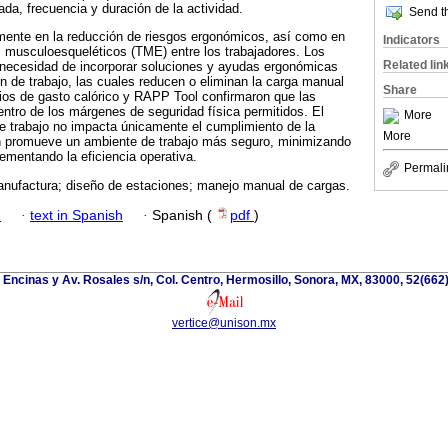
ada, frecuencia y duración de la actividad.
Send th
amente en la reducción de riesgos ergonómicos, así como en
Indicators
s musculoesqueléticos (TME) entre los trabajadores. Los
Related lin
a necesidad de incorporar soluciones y ayudas ergonómicas
ón de trabajo, las cuales reducen o eliminan la carga manual
Share
ios de gasto calórico y RAPP Tool confirmaron que las
entro de los márgenes de seguridad física permitidos. El
More
e trabajo no impacta únicamente el cumplimiento de la
More
n promueve un ambiente de trabajo más seguro, minimizando
rementando la eficiencia operativa.
Permali
nufactura; diseño de estaciones; manejo manual de cargas.
h
·
text in Spanish
·
Spanish (
pdf
)
s Encinas y Av. Rosales s/n, Col. Centro, Hermosillo, Sonora, MX, 83000, 52(662
vertice@unison.mx