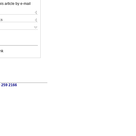
is article by e-mail
ks
nk
) 259 2166