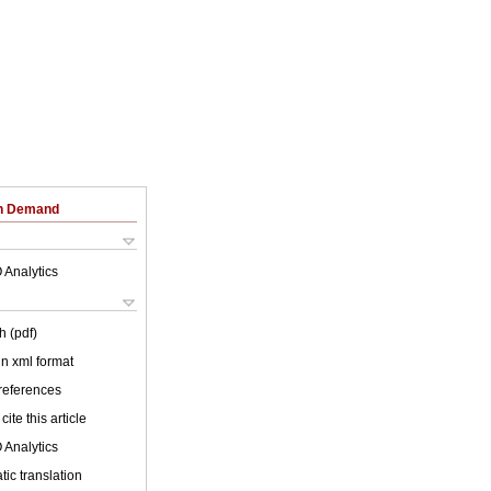
on Demand
 Analytics
h (pdf)
 in xml format
 references
cite this article
 Analytics
ic translation