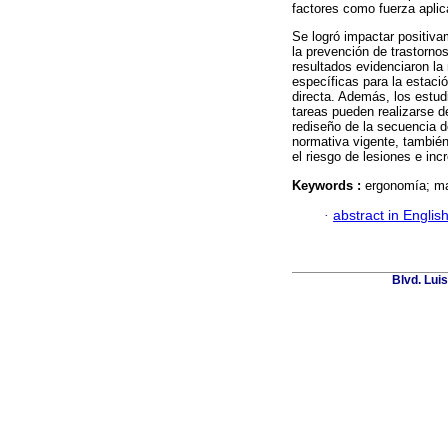
factores como fuerza aplic
Se logró impactar positiv
la prevención de trastorno
resultados evidenciaron l
específicas para la estaci
directa. Además, los estud
tareas pueden realizarse d
rediseño de la secuencia d
normativa vigente, tambié
el riesgo de lesiones e inc
Keywords :
ergonomía; ma
·
abstract in Englis
Blvd. Lui