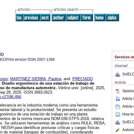
io
Services 
2623
Print version
ISSN
2007-1388
Journal
SciELO
onso
;
MARTINEZ SIERRA, Paulina
and
PRECIADO
Article
.
Diseño ergonómico de una estación de trabajo de
so de manufactura automotriz.
Vértice univ.
[online]. 2025,
Spanis
 Sep 29, 2025. ISSN 2683-2623.
vu.v27i96.494
.
Article
elevancia en la industria moderna como una herramienta
Article
nestar laboral y la productividad. Se presenta un estudio
gonómico de una estación de trabajo en una planta
How to 
amientos de la norma mexicana NOM-036-STPS-2018, relativa
SciELO
s. Se utilizaron herramientas de análisis como RULA, REBA,
NIOSH para identificar posturas críticas y cargas físicas
Automat
n de material (tanques de combustible), considerando