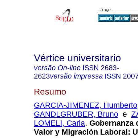
Vértice universitario
versão On-line
ISSN
2683-
2623
versão impressa
ISSN
200
Resumo
GARCIA-JIMENEZ, Humberto
GANDLGRUBER, Bruno
e
Z
LOMELI, Carla
.
Gobernanza 
Valor y Migración Laboral: 