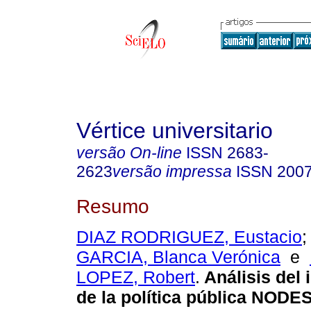
Vértice universitario
versão On-line
ISSN
2683-
2623
versão impressa
ISSN
200
Resumo
DIAZ RODRIGUEZ, Eustacio
GARCIA, Blanca Verónica
e
LOPEZ, Robert
.
Análisis del 
de la política pública NODE