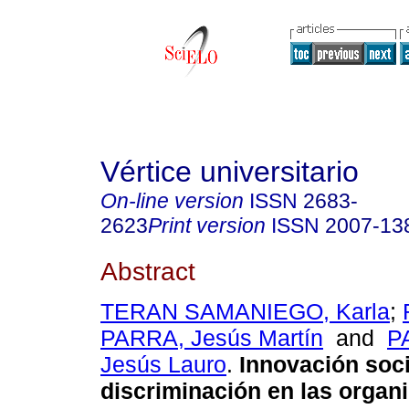
Vértice universitario
On-line version
ISSN
2683-
2623
Print version
ISSN
2007-13
Abstract
TERAN SAMANIEGO, Karla
;
PARRA, Jesús Martín
and
P
Jesús Lauro
.
Innovación soci
discriminación en las organ