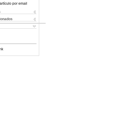
artículo por email
s
cionados
nk