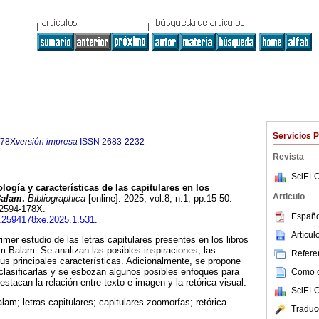
Servicios 
178X
versión impresa
ISSN
2683-2232
Revista
SciELO
logía y características de las capitulares en los
Articulo
Balam
.
Bibliographica
[online]. 2025, vol.8, n.1, pp.15-50.
 2594-178X.
Españo
ib.2594178xe.2025.1.531
.
Artícu
imer estudio de las letras capitulares presentes en los libros
m Balam. Se analizan las posibles inspiraciones, las
Referen
s principales características. Adicionalmente, se propone
 clasificarlas y se esbozan algunos posibles enfoques para
Como ci
destacan la relación entre texto e imagen y la retórica visual.
SciELO
lam; letras capitulares; capitulares zoomorfas; retórica
Traduc