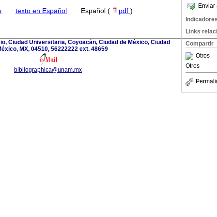
Enviar 
s
·
texto en Español
·
Español (
pdf
)
Indicadore
Links rela
rio, Ciudad Universitaria, Coyoacán, Ciudad de México, Ciudad
Compartir
éxico, MX, 04510, 56222222 ext. 48659
Otros
Otros
bibliographica@unam.mx
Permali