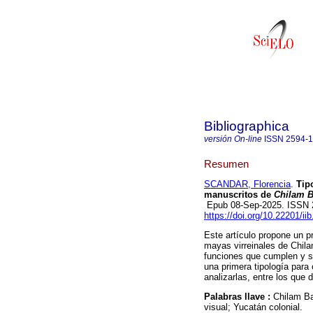
Bibliographica
versión On-line
ISSN
2594-
Resumen
SCANDAR, Florencia
.
Tipo
manuscritos de
Chilam 
Epub 08-Sep-2025. ISSN
https://doi.org/10.22201/i
Este artículo propone un pr
mayas virreinales de Chila
funciones que cumplen y su
una primera tipología para
analizarlas, entre los que 
Palabras llave :
Chilam Ba
visual; Yucatán colonial.