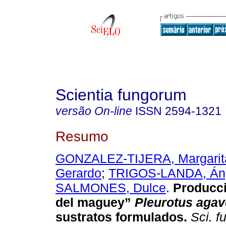
Scientia fungorum
versão On-line
ISSN
2594-1321
Resumo
GONZALEZ-TIJERA, Margarit
Gerardo
;
TRIGOS-LANDA, Án
SALMONES, Dulce
.
Producci
del maguey”
Pleurotus aga
sustratos formulados.
Sci. f