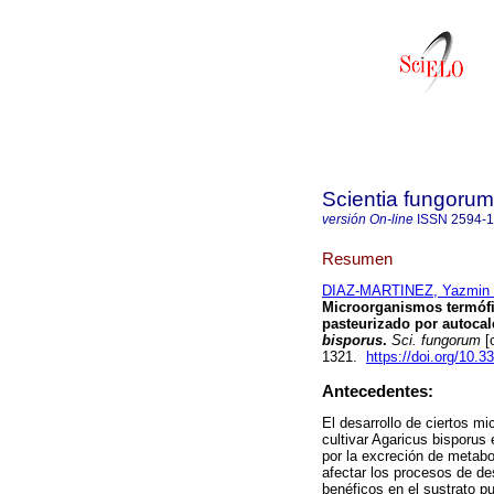
Scientia fungorum
versión On-line
ISSN
2594-
Resumen
DIAZ-MARTINEZ, Yazmin 
Microorganismos termófi
pasteurizado por autocal
bisporus
.
Sci. fungorum
[
1321.
https://doi.org/10.
Antecedentes:
El desarrollo de ciertos m
cultivar Agaricus bisporus 
por la excreción de metabo
afectar los procesos de de
benéficos en el sustrato pu