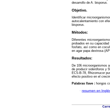
desarrollo de A. bisporus.
Objetivo.
Identificar microorganismo
autocalentamiento con efec
bisporus.
Métodos:
Diferentes microorganismo
probados en su capacidad p
fosfato, así como en cocul
en agar papa dextrosa (APD)
Resultados:
De 106 microorganismos ai
de producir sideróforos y 5
ECS-B-78, Rhizomucor pus
efecto positivo en el creci
Palabras llave :
hongos co
·
resumen en Inglé
Carre