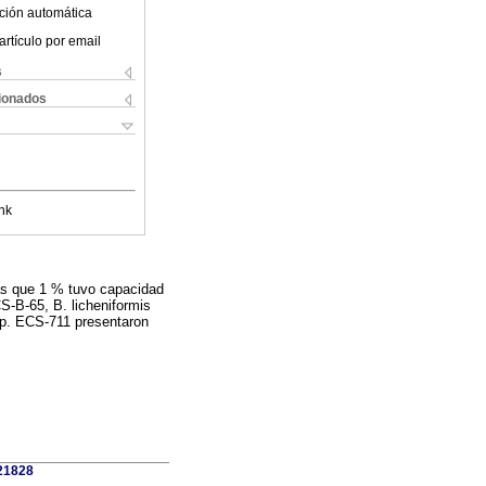
ción automática
artículo por email
s
cionados
nk
as que 1 % tuvo capacidad
CS-B-65, B. licheniformis
p. ECS-711 presentaron
421828