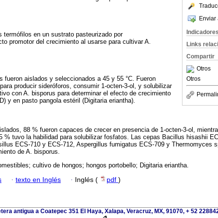
Traduc
Enviar 
Indicadore
s termófilos en un sustrato pasteurizado por
to promotor del crecimiento al usarse para cultivar A.
Links rela
Compartir
Otros
s fueron aislados y seleccionados a 45 y 55 °C. Fueron
Otros
ara producir sideróforos, consumir 1-octen-3-ol, y solubilizar
tivo con A. bisporus para determinar el efecto de crecimiento
Permali
 y en pasto pangola estéril (Digitaria eriantha).
slados, 88 % fueron capaces de crecer en presencia de 1-octen-3-ol, mientr
5 % tuvo la habilidad para solubilizar fosfatos. Las cepas Bacillus hisashii E
illus ECS-710 y ECS-712, Aspergillus fumigatus ECS-709 y Thermomyces s
miento de A. bisporus.
mestibles; cultivo de hongos; hongos portobello; Digitaria eriantha.
s
·
texto en Inglés
·
Inglés (
pdf
)
tera antigua a Coatepec 351 El Haya, Xalapa, Veracruz, MX, 91070, + 52 2288