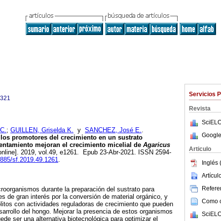
Servicios 
1321
Revista
SciELO
C.
;
GUILLEN, Griselda K.
y
SANCHEZ, José E.
.
Google
los promotores del crecimiento en un sustrato
entamiento mejoran el crecimiento micelial de
Agaricus
Articulo
online]. 2019, vol.49, e1261. Epub 23-Abr-2021. ISSN 2594-
33885/sf.2019.49.1261
.
Inglés 
Artícu
Referen
icroorganismos durante la preparación del sustrato para
es de gran interés por la conversión de material orgánico, y
Como ci
litos con actividades reguladoras de crecimiento que pueden
sarrollo del hongo. Mejorar la presencia de estos organismos
SciELO
ede ser una alternativa biotecnológica para optimizar el