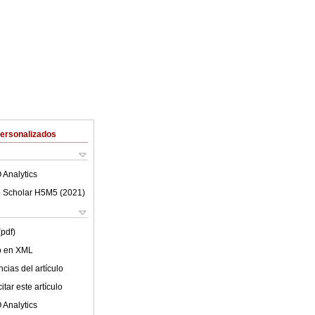
Personalizados
 Analytics
 Scholar H5M5 (
2021
)
(pdf)
lo en XML
cias del artículo
tar este artículo
 Analytics