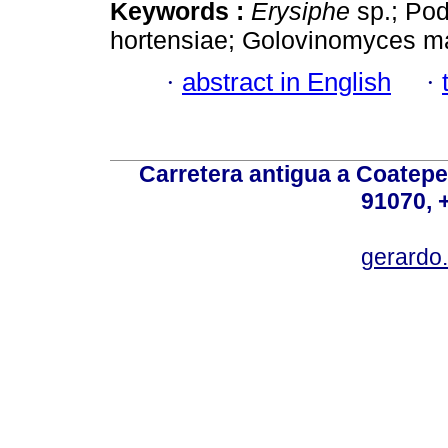
Keywords :
Erysiphe
sp.; Pod
hortensiae; Golovinomyces ma
·
abstract in English
·
Carretera antigua a Coatepe
91070, 
gerardo