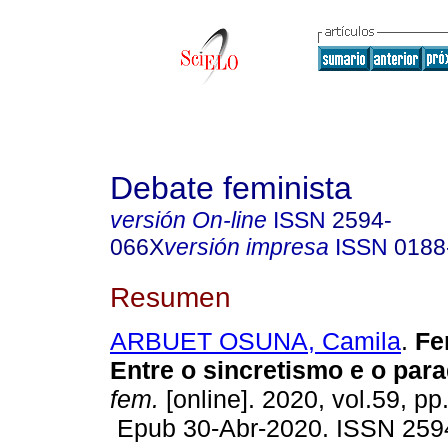
Debate feminista
versión On-line
ISSN
2594-
066X
versión impresa
ISSN
0188
Resumen
ARBUET OSUNA, Camila
.
Fe
Entre o sincretismo e o par
fem.
[online]. 2020, vol.59, pp
Epub 30-Abr-2020. ISSN 259