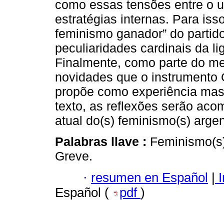
como essas tensões entre o 
estratégias internas. Para is
feminismo ganador” do parti
peculiaridades cardinais da l
Finalmente, como parte do m
novidades que o instrumento 
propõe como experiência mas
texto, as reflexões serão ac
atual do(s) feminismo(s) argen
Palabras llave :
Feminismo(s)
Greve.
·
resumen en Español
|
I
Español (
pdf
)