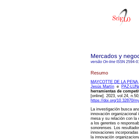
Mercados y negoc
versão On-line
ISSN
2594-0
Resumo
MAYCOTTE DE LA PENA, 
Jesús Martín
e
PAZ-LUNA
herramientas de competit
[online]. 2023, vol.24, n
https://doi.org/10.32870/m
La investigación busca ana
innovación organizacional 
mesa y su relación con la 
a los gerentes o responsa
sonorenses. Los resultados
innovaciones incorporadas 
la innovación organizacion