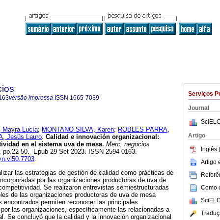
ios
Serviços P
163
versão impressa
ISSN
1665-7039
Journal
SciELO
Mayra Lucía
;
MONTANO SILVA, Karen
;
ROBLES PARRA,
Artigo
, Jesús Lauro
.
Calidad e innovación organizacional:
ividad en el sistema uva de mesa.
Merc. negocios
Inglês 
.50, pp.22-50. Epub 29-Set-2023. ISSN 2594-0163.
yn.vi50.7703
.
Artigo
lizar las estrategias de gestión de calidad como prácticas de
Referên
incorporadas por las organizaciones productoras de uva de
competitividad. Se realizaron entrevistas semiestructuradas
Como ci
bles de las organizaciones productoras de uva de mesa
SciELO
 encontrados permiten reconocer las principales
por las organizaciones, específicamente las relacionadas a
Traduç
al. Se concluyó que la calidad y la innovación organizacional