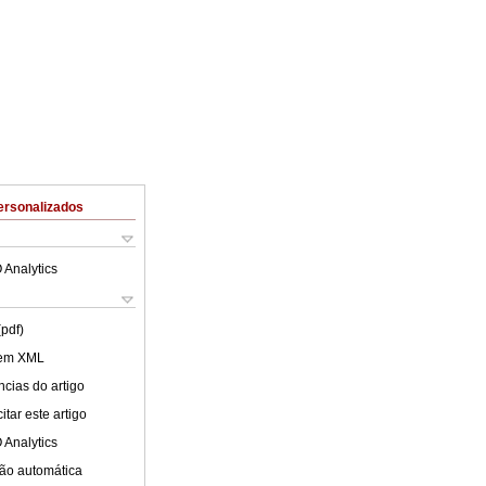
ersonalizados
 Analytics
(pdf)
 em XML
cias do artigo
tar este artigo
 Analytics
ão automática