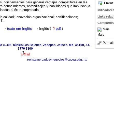
s indispensables para generar ventajas competitivas en las
Enviar 
a conocimientos, aprendizajes y habilidades que impulsan la
nadas al éxito empresarial.
Indicadore
Links rela
de calidad; innovación organizacional; certificaciones;
M11.
Compartilh
·
texto em Inglês
·
Inglês (
pdf
)
Mais
Mais
Permali
lo G-306, núcleo Los Belenes, Zapopan, Jalisco, MX, 45100, 33-
3770 3300
revistamercadosynegocios@cucea.udg.mx