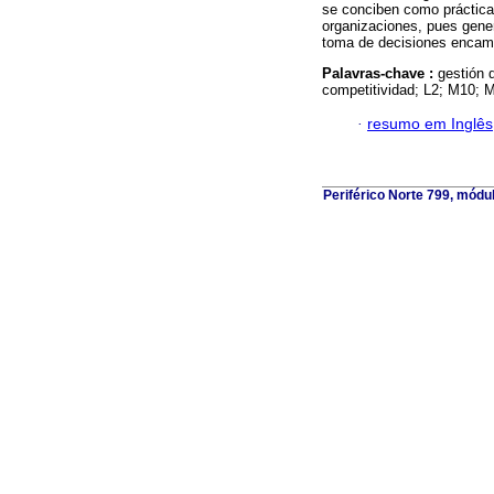
se conciben como práctica
organizaciones, pues gener
toma de decisiones encami
Palavras-chave :
gestión 
competitividad; L2; M10; 
·
resumo em Inglês
Periférico Norte 799, módu