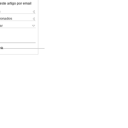
este artigo por email
s
cionados
ar
nk