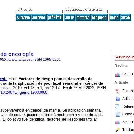
de oncología
Servicios 
005X
versión impresa
ISSN
1665-9201
Revista
SciELO
erto
et al.
Factores de riesgo para el desarrollo de
Articulo
urante la aplicación de paclitaxel semanal en cáncer de
online]. 2019, vol.18, n.1, pp.12-17. Epub 25-Abr-2022. ISSN
Españo
rg/10.24875/j.gamo.19000068
.
Artícu
Referen
la supervivencia en cáncer de mama. Su aplicación semanal
Como ci
. Uno de cada 5 pacientes tendrá neutropenia y uno de cada
. El objetivo fue identificar factores de riesgo desarrollar
SciELO
Traduc