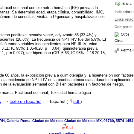
Enviar 
aclitaxel semanal con biometría hemática (BH) previa a la
Indicadore
manas. Se determinó edad, etapa clínica, comorbilidad, IMC,
número de consultas, visitas a Urgencias y hospitalizaciones.
Links rela
Compartir
Otros
bieron paclitaxel neoadyuvante, adyuvante 86 (33.4%) y
pacientes (20.6%). La frecuencia de NP III-IV fue del 5.9%. El
Otros
tificó como variables independientes para NP III-IV: edad
3.11; IC 95%: 1.05-9.20; p = 0.04), quimioterapia previa
Permali
.1; p = 0.027), ser hipertenso (OR: 6.63; IC 95%: 2.18-20.15;
e 60 años, la exposición previa a quimioterapia y la hipertensión son factore
 baja incidencia de NP III-IV en la práctica clínica diaria durante la aplicación
n de la evaluación semanal con BH en pacientes sin factores de riesgo.
 mama; Paclitaxel semanal; Toxicidad hematológica.
s
·
texto en Español
·
Español (
pdf
)
P.H, Colonia Roma, Ciudad de México, Ciudad de México, MX, 06760, 5574 1454
smeo@prodigy.net.mx