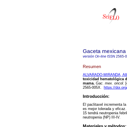
Gaceta mexicana 
versión On-line
ISSN
2565-
Resumen
ALVARADO-MIRANDA, Alb
toxicidad hematológica d
mama.
Gac. mex. oncol.
[
2565-005X.
https://doi.o
Introducción:
El paclitaxel incrementa 
es mejor tolerada y eficaz
15 tendrá neutropenia febril
neutropenia (NP) III-IV.
Materiales y métodos: