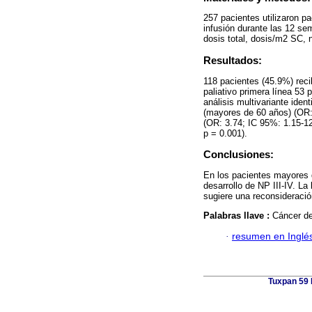
257 pacientes utilizaron p
infusión durante las 12 se
dosis total, dosis/m2 SC, 
Resultados:
118 pacientes (45.9%) reci
paliativo primera línea 53 
análisis multivariante iden
(mayores de 60 años) (OR: 
(OR: 3.74; IC 95%: 1.15-12
p = 0.001).
Conclusiones:
En los pacientes mayores d
desarrollo de NP III-IV. La
sugiere una reconsideració
Palabras llave :
Cáncer de
·
resumen en Inglé
Tuxpan 59 