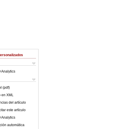
Personalizados
 Analytics
l (pdf)
lo en XML
cias del artículo
tar este artículo
 Analytics
ción automática