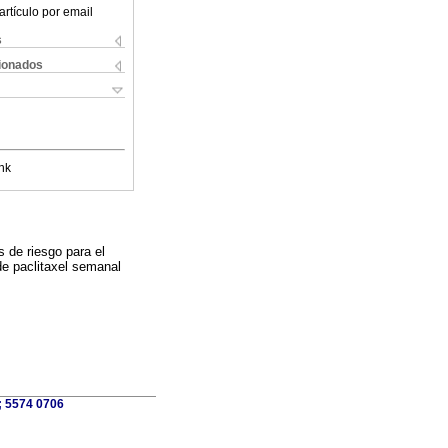
artículo por email
s
cionados
nk
s de riesgo para el
 de paclitaxel semanal
; 5574 0706