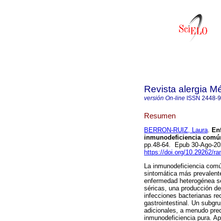
Revista alergia M
versión On-line
ISSN
2448-
Resumen
BERRON-RUIZ, Laura
.
Enf
inmunodeficiencia común
pp.48-64. Epub 30-Ago-2
https://doi.org/10.29262/r
La inmunodeficiencia común
sintomática más prevalente
enfermedad heterogénea se
séricas, una producción de
infecciones bacterianas rec
gastrointestinal. Un subgr
adicionales, a menudo pred
inmunodeficiencia pura. A