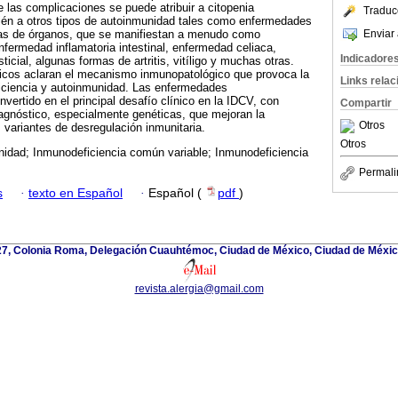
 las complicaciones se puede atribuir a citopenia
Traduc
bién a otros tipos de autoinmunidad tales como enfermedades
Enviar 
cas de órganos, que se manifiestan a menudo como
nfermedad inflamatoria intestinal, enfermedad celiaca,
Indicadore
icial, algunas formas de artritis, vitíligo y muchas otras.
cos aclaran el mecanismo inmunopatológico que provoca la
Links rela
iciencia y autoinmunidad. Las enfermedades
vertido en el principal desafío clínico en la IDCV, con
Compartir
agnóstico, especialmente genéticas, que mejoran la
Otros
variantes de desregulación inmunitaria.
Otros
idad; Inmunodeficiencia común variable; Inmunodeficiencia
Permali
s
·
texto en Español
·
Español (
pdf
)
 27, Colonia Roma, Delegación Cuauhtémoc, Ciudad de México, Ciudad de Méxic
revista.alergia@gmail.com