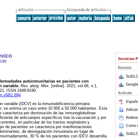
éxico
Servicios 
9190
Revista
SciELO
ermedades autoinmunitarias en pacientes con
Google
 variable.
Rev. alerg. Méx.
[online]. 2021, vol.68, n.1,
021. ISSN 2448-9190.
Articulo
am.v68i1.894
.
Españo
 variable (IDCV) es la inmunodeficiencia primaria
: se estima un caso entre 10 000 a 50 000 habitantes. Esta
Artícu
 caracteriza por disminución de las inmunoglobulinas
ficiente de anticuerpos específicos tras la vacunación y por
Referen
urrentes, en particular de los tractos respiratorio y
Como ci
upo de pacientes se caracteriza por manifestaciones
ominantes, de desregulación inmunitaria en lugar de
SciELO
proximadamente, 30 % de los pacientes con IDCV desarrolla