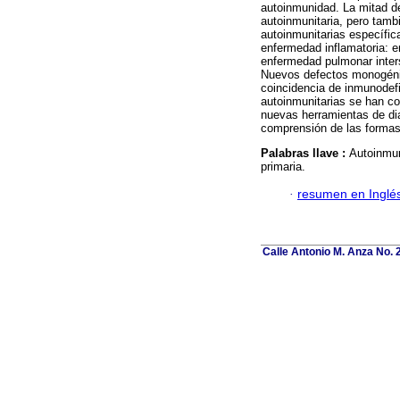
autoinmunidad. La mitad de
autoinmunitaria, pero tam
autoinmunitarias específi
enfermedad inflamatoria: e
enfermedad pulmonar interst
Nuevos defectos monogéni
coincidencia de inmunodef
autoinmunitarias se han con
nuevas herramientas de di
comprensión de las formas 
Palabras llave :
Autoinmun
primaria.
·
resumen en Inglé
Calle Antonio M. Anza No.