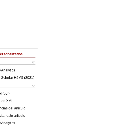
Personalizados
 Analytics
 Scholar H5M5 (
2021
)
l (pdf)
lo en XML
cias del artículo
tar este artículo
 Analytics