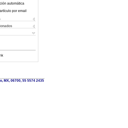
ción automática
artículo por email
s
cionados
nk
o, MX, 06700, 55 5574 2435