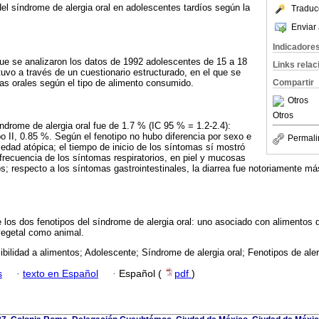
del síndrome de alergia oral en adolescentes tardíos según la
Traduc
Enviar 
Indicadore
que se analizaron los datos de 1992 adolescentes de 15 a 18
Links rela
tuvo a través de un cuestionario estructurado, en el que se
as orales según el tipo de alimento consumido.
Compartir
Otros
Otros
índrome de alergia oral fue de 1.7 % (IC 95 % = 1.2-2.4):
po II, 0.85 %. Según el fenotipo no hubo diferencia por sexo e
Permali
medad atópica; el tiempo de inicio de los síntomas sí mostró
 frecuencia de los síntomas respiratorios, en piel y mucosas
pos; respecto a los síntomas gastrointestinales, la diarrea fue notoriamente má
e los dos fenotipos del síndrome de alergia oral: uno asociado con alimentos d
vegetal como animal.
ibilidad a alimentos; Adolescente; Síndrome de alergia oral; Fenotipos de aler
s
·
texto en Español
·
Español (
pdf
)