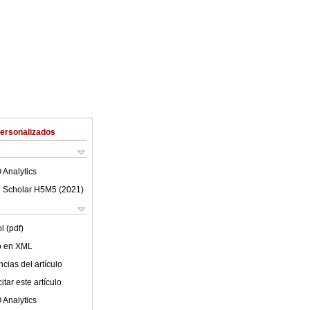
Personalizados
 Analytics
 Scholar H5M5 (
2021
)
l (pdf)
lo en XML
cias del artículo
tar este artículo
 Analytics