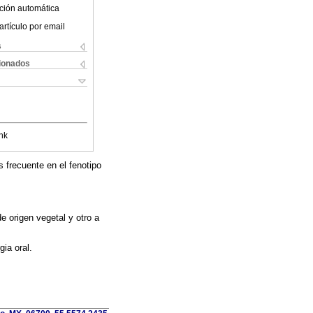
ción automática
artículo por email
s
cionados
nk
s frecuente en el fenotipo
e origen vegetal y otro a
gia oral.