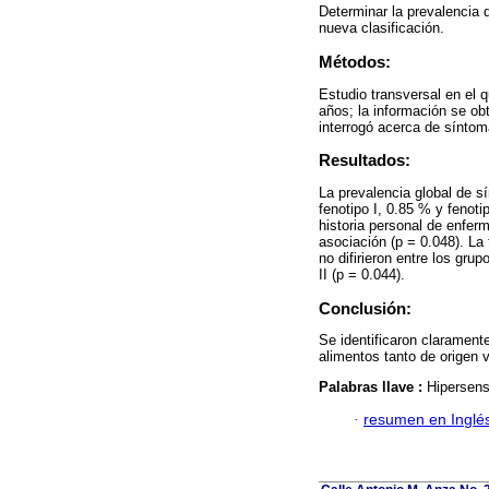
Determinar la prevalencia 
nueva clasificación.
Métodos:
Estudio transversal en el 
años; la información se ob
interrogó acerca de síntom
Resultados:
La prevalencia global de s
fenotipo I, 0.85 % y fenoti
historia personal de enfer
asociación (p = 0.048). La
no difirieron entre los gru
II (p = 0.044).
Conclusión:
Se identificaron clarament
alimentos tanto de origen 
Palabras llave :
Hipersens
·
resumen en Inglé