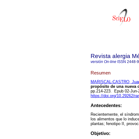
Revista alergia M
versión On-line
ISSN
2448-
Resumen
MARISCAL-CASTRO, Jua
propósito de una nueva c
pp.214-223. Epub 02-Jun-
https://doi.org/10.29262/r
Antecedentes:
Recientemente, el síndrome
los alimentos que lo induc
plantas; fenotipo II, provo
Objetivo: