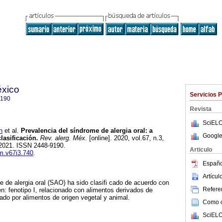
éxico
Servicios 
9190
Revista
SciELO
n
et al.
Prevalencia del síndrome de alergia oral: a
Google
lasificación.
Rev. alerg. Méx.
[online]. 2020, vol.67, n.3,
2021. ISSN 2448-9190.
Articulo
am.v67i3.740
.
Españo
Artícu
 de alergia oral (SAO) ha sido clasifi cado de acuerdo con
Referen
en: fenotipo I, relacionado con alimentos derivados de
cado por alimentos de origen vegetal y animal.
Como ci
SciELO