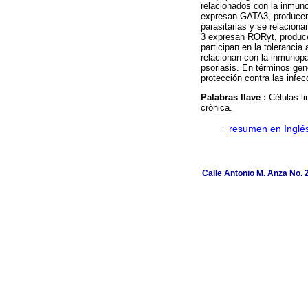
relacionados con la inmuno
expresan GATA3, producen I
parasitarias y se relaciona
3 expresan RORγt, produce
participan en la tolerancia 
relacionan con la inmunopat
psoriasis. En términos ge
protección contra las infec
Palabras llave :
Células l
crónica.
·
resumen en Inglé
Calle Antonio M. Anza No.