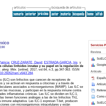
éxico
Servicios 
9190
Revista
SciELO
tricia
;
CRUZ-ZARATE, David
;
ESTRADA-GARCIA, Iris
y
Google
 células linfoides innatas y su papel en la regulación de
 alerg. Méx.
[online]. 2017, vol.64, n.3, pp.347-363. ISSN
Articulo
g/10.29262/ram.v64i3.284
.
Españo
as (ILC) son linfocitos que carecen de receptores de
s y se activan en respuesta a citocinas y a través de
Artícu
oleculares asociados a microorganismos (MAMP). Las ILC se
en las mucosas, y participan en la respuesta inmune contra
Referen
des inflamatorias crónicas. Las ILC se dividen en ILC-1,
Como ci
las tienen funciones análogas a las de los linfocitos Th1,
a inmune adaptativa. Las ILC-1 expresan T-bet, producen
SciELO
cciones con microorganismos intracelulares y están