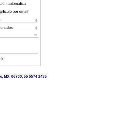
ción automática
artículo por email
s
cionados
nk
o, MX, 06700, 55 5574 2435