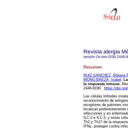
Revista alergia M
versión On-line
ISSN
2448-
Resumen
RUIZ-SANCHEZ, Bibiana Pa
WONG-BAEZA, Isabel
.
Las
la respuesta inmune.
Rev.
2448-9190.
https://doi.or
Las células linfoides innat
reconocimiento de antígeno
receptores de patrones m
localizan preferentemente 
infecciones y en enfermeda
ILC-2 e ILC-3, y estas célu
Th2 y Th17 de la respuest
IFNγ, protegen contra infe