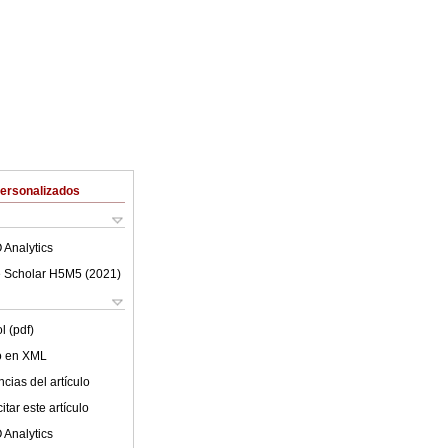
Personalizados
 Analytics
 Scholar H5M5 (
2021
)
l (pdf)
lo en XML
cias del artículo
tar este artículo
 Analytics