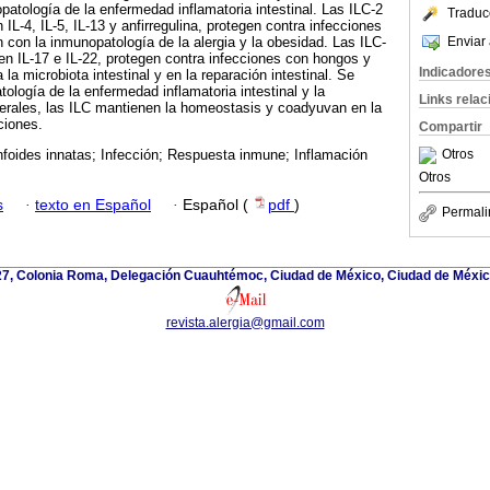
patología de la enfermedad inflamatoria intestinal. Las ILC-2
Traduc
L-4, IL-5, IL-13 y anfirregulina, protegen contra infecciones
Enviar 
n con la inmunopatología de la alergia y la obesidad. Las ILC-
n IL-17 e IL-22, protegen contra infecciones con hongos y
Indicadore
a la microbiota intestinal y en la reparación intestinal. Se
ología de la enfermedad inflamatoria intestinal y la
Links rela
nerales, las ILC mantienen la homeostasis y coadyuvan en la
ciones.
Compartir
Otros
infoides innatas; Infección; Respuesta inmune; Inflamación
Otros
s
·
texto en Español
·
Español (
pdf
)
Permali
 27, Colonia Roma, Delegación Cuauhtémoc, Ciudad de México, Ciudad de Méxic
revista.alergia@gmail.com