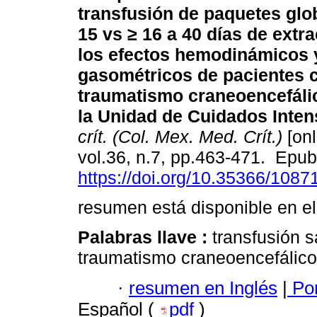
transfusión de paquetes glo
15 vs ≥ 16 a 40 días de extr
los efectos hemodinámicos 
gasométricos de pacientes 
traumatismo craneoencefáli
la Unidad de Cuidados Inten
crít. (Col. Mex. Med. Crít.)
[onl
vol.36, n.7, pp.463-471. Ep
https://doi.org/10.35366/1087
resumen está disponible en el
Palabras llave :
transfusión 
traumatismo craneoencefálico
·
resumen en Inglés
|
Por
Español (
pdf
)