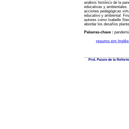
análisis histórico de la pa
educativas y ambientales. 
acciones pedagógicas virtu
educativo y ambiental. Fina
autores como Isabelle Ste
abordar los desafíos plant
Palavras-chave :
pandemia
·
resumo em Inglês
Prol. Paseo de la Reform