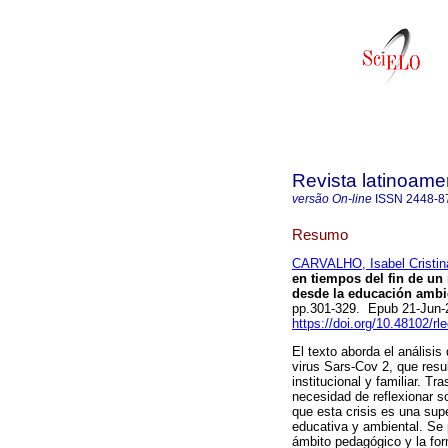
Revista latinoame
versão On-line
ISSN
2448-8
Resumo
CARVALHO, Isabel Cristin
en tiempos del fin de un
desde la educación ambi
pp.301-329. Epub 21-Jun
https://doi.org/10.48102/rl
El texto aborda el análisi
virus Sars-Cov 2, que resu
institucional y familiar. Tr
necesidad de reflexionar s
que esta crisis es una supe
educativa y ambiental. Se 
ámbito pedagógico y la for