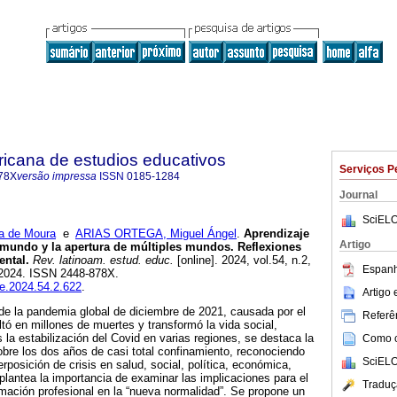
ricana de estudios educativos
Serviços P
78X
versão impressa
ISSN
0185-1284
Journal
SciELO
a de Moura
e
ARIAS ORTEGA, Miguel Ángel
.
Aprendizaje
Artigo
 mundo y la apertura de múltiples mundos. Reflexiones
ental.
Rev. latinoam. estud. educ.
[online]. 2024, vol.54, n.2,
Espanh
-2024. ISSN 2448-878X.
ee.2024.54.2.622
.
Artigo
s de la pandemia global de diciembre de 2021, causada por el
Referên
ltó en millones de muertes y transformó la vida social,
as la estabilización del Covid en varias regiones, se destaca la
Como ci
obre los dos años de casi total confinamiento, reconociendo
SciELO
rposición de crisis en salud, social, política, económica,
plantea la importancia de examinar las implicaciones para el
Traduç
mación profesional en la “nueva normalidad”. Se propone un