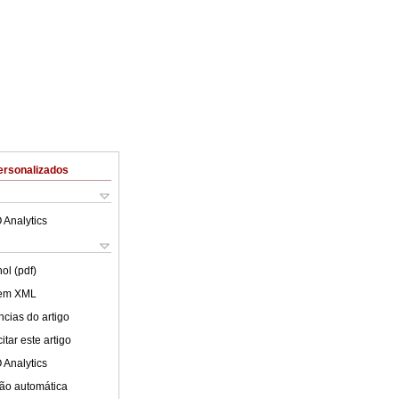
ersonalizados
 Analytics
ol (pdf)
 em XML
cias do artigo
tar este artigo
 Analytics
ão automática