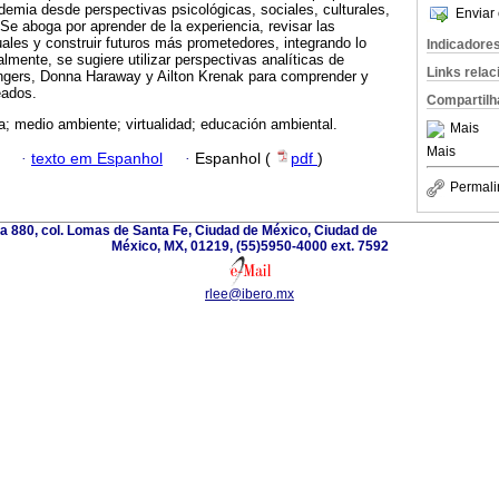
ndemia desde perspectivas psicológicas, sociales, culturales,
Enviar 
Se aboga por aprender de la experiencia, revisar las
ales y construir futuros más prometedores, integrando lo
Indicadore
lmente, se sugiere utilizar perspectivas analíticas de
Links rela
ngers, Donna Haraway y Ailton Krenak para comprender y
eados.
Compartilh
; medio ambiente; virtualidad; educación ambiental.
Mais
Mais
·
texto em Espanhol
·
Espanhol (
pdf
)
Permali
a 880, col. Lomas de Santa Fe, Ciudad de México, Ciudad de
México, MX, 01219, (55)5950-4000 ext. 7592
rlee@ibero.mx