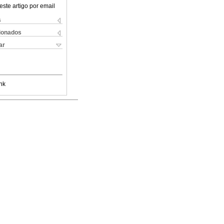
este artigo por email
s
cionados
ar
nk