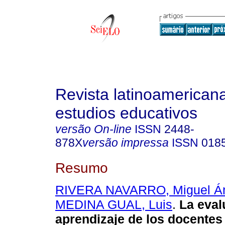
Revista latinoamerican
estudios educativos
versão On-line
ISSN
2448-
878X
versão impressa
ISSN
018
Resumo
RIVERA NAVARRO, Miguel Á
MEDINA GUAL, Luis
.
La eval
aprendizaje de los docentes