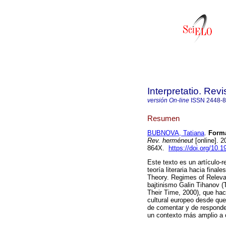
Interpretatio. Rev
versión On-line
ISSN
2448-
Resumen
BUBNOVA, Tatiana
.
Formal
Rev. herméneut
[online]. 
864X.
https://doi.org/10.
Este texto es un artículo-r
teoría literaria hacia final
Theory. Regimes of Releva
bajtinismo Galin Tihanov (
Their Time, 2000), que hac
cultural europeo desde que
de comentar y de responde
un contexto más amplio a 