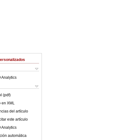
Personalizados
 Analytics
l (pdf)
lo en XML
cias del artículo
tar este artículo
 Analytics
ción automática