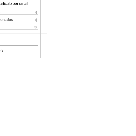
artículo por email
s
cionados
nk