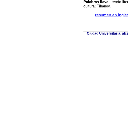
Palabras llave :
teoría lit
cultura; Tihanov.
·
resumen en Inglé
Ciudad Universitaria, al