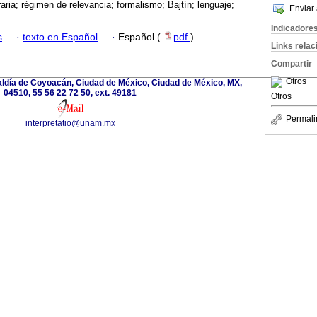
eraria; régimen de relevancia; formalismo; Bajtín; lenguaje;
Enviar 
Indicadore
s
·
texto en Español
·
Español (
pdf
)
Links rela
Compartir
Otros
caldía de Coyoacán, Ciudad de México, Ciudad de México, MX,
04510, 55 56 22 72 50, ext. 49181
Otros
Permali
interpretatio@unam.mx