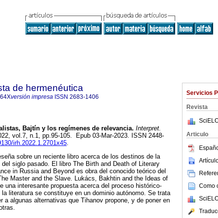
ista de hermenéutica
Servicios 
864X
versión impresa
ISSN
2683-1406
Revista
SciELO
istas, Bajtín y los regímenes de relevancia.
Interpret.
Articulo
2022, vol.7, n.1, pp.95-105. Epub 03-Mar-2023. ISSN 2448-
19130/irh.2022.1.2701x45
.
Españo
eseña sobre un reciente libro acerca de los destinos de la
Artícu
es del siglo pasado. El libro The Birth and Death of Literary
nce in Russia and Beyond es obra del conocido teórico del
Referen
The Master and the Slave. Lukács, Bakhtin and the Ideas of
e una interesante propuesta acerca del proceso histórico-
Como ci
 la literatura se constituye en un dominio autónomo. Se trata
SciELO
r a algunas alternativas que Tihanov propone, y de poner en
otras.
Traduc