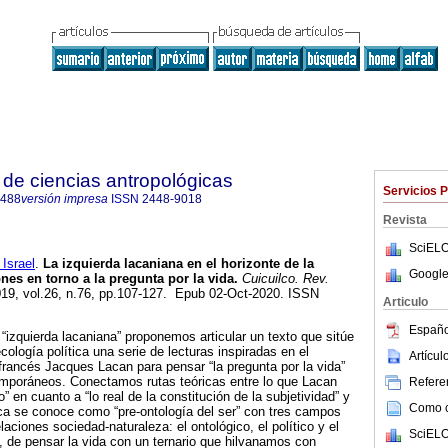
 de ciencias antropológicas
Servicios 
8488
versión impresa
ISSN
2448-9018
Revista
SciELO
Israel
.
La izquierda lacaniana en el horizonte de la
Google
ones en torno a la pregunta por la vida.
Cuicuilco. Rev.
019, vol.26, n.76, pp.107-127. Epub 02-Oct-2020. ISSN
Articulo
Españo
a “izquierda lacaniana” proponemos articular un texto que sitúe
ecología política una serie de lecturas inspiradas en el
Artícu
 francés Jacques Lacan para pensar “la pregunta por la vida”
mporáneos. Conectamos rutas teóricas entre lo que Lacan
Referen
o” en cuanto a “lo real de la constitución de la subjetividad” y
Como ci
tica se conoce como “pre-ontología del ser” con tres campos
laciones sociedad-naturaleza: el ontológico, el político y el
SciELO
to, de pensar la vida con un ternario que hilvanamos con