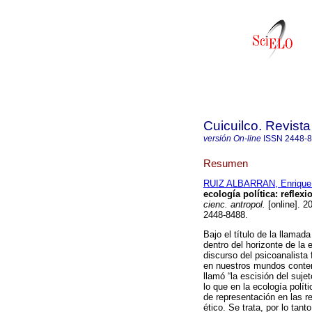
Cuicuilco. Revista
versión On-line
ISSN
2448-
Resumen
RUIZ ALBARRAN, Enrique 
ecología política: reflexi
cienc. antropol.
[online]. 2
2448-8488.
Bajo el título de la llamad
dentro del horizonte de la 
discurso del psicoanalista
en nuestros mundos conte
llamó “la escisión del sujet
lo que en la ecología polí
de representación en las re
ético. Se trata, por lo tan