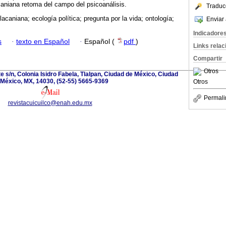
acaniana retoma del campo del psicoanálisis.
Traduc
lacaniana; ecología política; pregunta por la vida; ontología;
Enviar 
Indicadore
s
·
texto en Español
·
Español (
pdf
)
Links rela
Compartir
Otros
te s/n, Colonia Isidro Fabela, Tlalpan, Ciudad de México, Ciudad
 México, MX, 14030, (52-55) 5665-9369
Otros
Permali
revistacuicuilco@enah.edu.mx