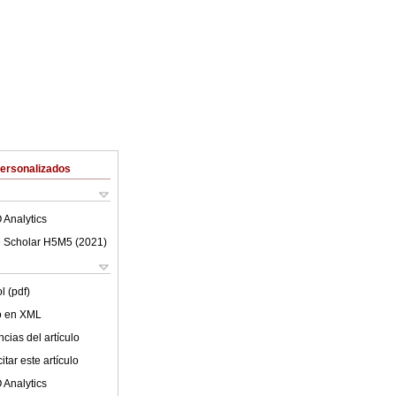
Personalizados
 Analytics
 Scholar H5M5 (
2021
)
l (pdf)
lo en XML
cias del artículo
tar este artículo
 Analytics