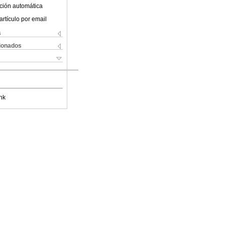
ción automática
artículo por email
s
cionados
nk