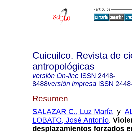
Cuicuilco. Revista de c
antropológicas
versión On-line
ISSN
2448-
8488
versión impresa
ISSN
2448
Resumen
SALAZAR C., Luz María
y
A
LOBATO, José Antonio
.
Viole
desplazamientos forzados e