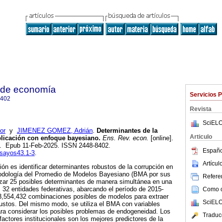
 de economía
Servicios 
8402
Revista
SciELO
or
y
JIMENEZ GOMEZ, Adrián
.
Determinantes de la
Articulo
plicación con enfoque bayesiano.
Ens. Rev. econ.
[online].
82. Epub 11-Feb-2025. ISSN 2448-8402.
Españo
nsayos43.1-3
.
Artícu
ción es identificar determinantes robustos de la corrupción en
todología del Promedio de Modelos Bayesiano (BMA por sus
Referen
lizar 25 posibles determinantes de manera simultánea en una
32 entidades federativas, abarcando el período de 2015-
Como ci
,554,432 combinaciones posibles de modelos para extraer
SciELO
ustos. Del mismo modo, se utiliza el BMA con variables
ra considerar los posibles problemas de endogeneidad. Los
Traduc
factores institucionales son los mejores predictores de la