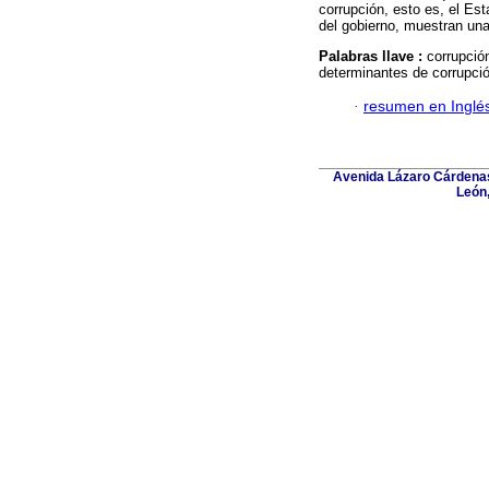
corrupción, esto es, el Es
del gobierno, muestran una 
Palabras llave :
corrupció
determinantes de corrupció
·
resumen en Inglé
Avenida Lázaro Cárdenas
León,