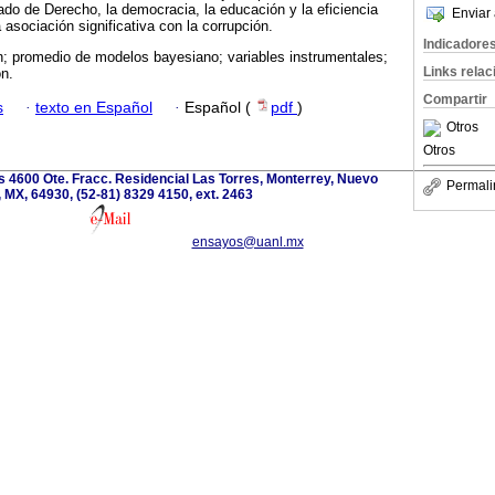
tado de Derecho, la democracia, la educación y la eficiencia
Enviar 
asociación significativa con la corrupción.
Indicadore
n; promedio de modelos bayesiano; variables instrumentales;
Links rela
n.
Compartir
s
·
texto en Español
·
Español (
pdf
)
Otros
Otros
 4600 Ote. Fracc. Residencial Las Torres, Monterrey, Nuevo
Permali
 MX, 64930, (52-81) 8329 4150, ext. 2463
ensayos@uanl.mx