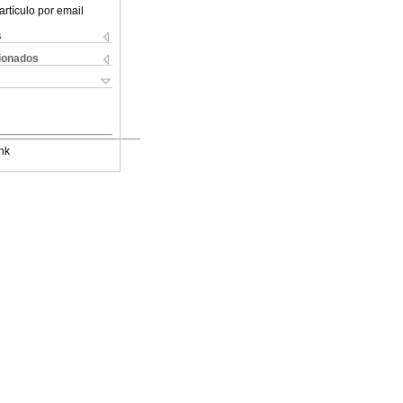
artículo por email
s
cionados
nk