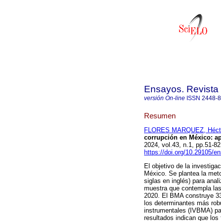
Ensayos. Revista
versión On-line
ISSN
2448-
Resumen
FLORES MARQUEZ, Héct
corrupción en México: a
2024, vol.43, n.1, pp.51-
https://doi.org/10.29105/e
El objetivo de la investiga
México. Se plantea la me
siglas en inglés) para ana
muestra que contempla las 
2020. El BMA construye 33
los determinantes más rob
instrumentales (IVBMA) pa
resultados indican que los 