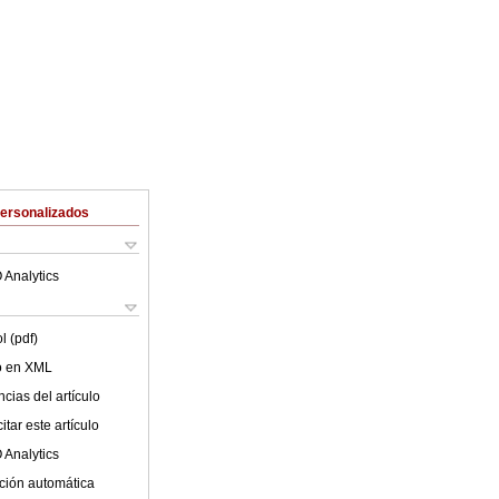
Personalizados
 Analytics
l (pdf)
lo en XML
cias del artículo
tar este artículo
 Analytics
ción automática