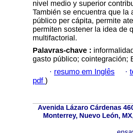
nivel medio y superior contrib
También se encuentra que la a
público per cápita, permite at
permiten sostener la idea de
multifactorial.
Palavras-chave :
informalida
gasto público; cointegración;
·
resumo em Inglês
·
pdf
)
Avenida Lázaro Cárdenas 4600
Monterrey, Nuevo León, MX, 
ensa