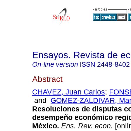
Ensayos. Revista de e
On-line version
ISSN
2448-8402
Abstract
CHAVEZ, Juan Carlos
;
FONSE
and
GOMEZ-ZALDIVAR, Man
Resoluciones de disputas c
desempeño económico regio
México.
Ens. Rev. econ.
[onli