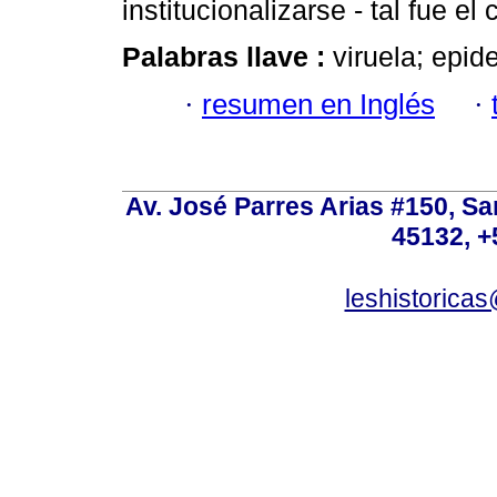
institucionalizarse - tal fue e
Palabras llave :
viruela; epid
·
resumen en Inglés
·
Av. José Parres Arias #150, Sa
45132, +
leshistoric