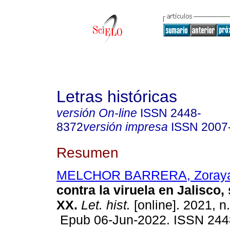
Letras históricas
versión On-line
ISSN
2448-
8372
versión impresa
ISSN
2007
Resumen
MELCHOR BARRERA, Zoray
contra la viruela en Jalisco,
XX.
Let. hist.
[online]. 2021, n
Epub 06-Jun-2022. ISSN 244