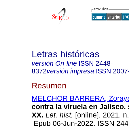
Letras históricas
versión On-line
ISSN
2448-
8372
versión impresa
ISSN
2007
Resumen
MELCHOR BARRERA, Zoray
contra la viruela en Jalisco,
XX.
Let. hist.
[online]. 2021, n
Epub 06-Jun-2022. ISSN 244