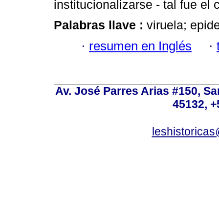
institucionalizarse - tal fue e
Palabras llave :
viruela; epid
·
resumen en Inglés
·
Av. José Parres Arias #150, Sa
45132, +
leshistoric