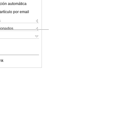
ción automática
artículo por email
s
cionados
nk