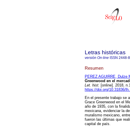
Letras históricas
versión On-line
ISSN
2448-
Resumen
PEREZ AGUIRRE, Dulze M
Greenwood en el mercado
Let. hist.
[online]. 2018, n
https://doi.org/10.31836/lh
En el presente trabajo se 
Grace Greenwood en el Mer
año de 1935, con la finalid
mexicana, evidenciar la de
muralismo mexicano, entre
fueron las últimas que real
capital de país.