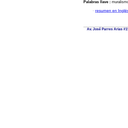
Palabras llave :
muralismo
·
resumen en Inglé
Av. José Parres Arias #15