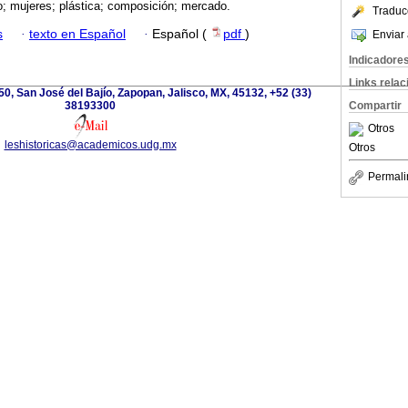
; mujeres; plástica; composición; mercado.
Traduc
s
·
texto en Español
·
Español (
pdf
)
Enviar 
Indicadore
Links rela
0, San José del Bajío, Zapopan, Jalisco, MX, 45132, +52 (33)
38193300
Compartir
Otros
leshistoricas@academicos.udg.mx
Otros
Permali