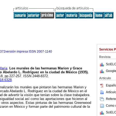
Servicios 
8372
versión impresa
ISSN
2007-1140
Revista
SciELO
aría
.
Los murales de las hermanas Marion y Grace
Google
 Abelardo L. Rodríguez en la ciudad de México (1935).
.18, pp.227-257. ISSN 2448-8372.
Articulo
.18.6328
.
Españo
analizarán los murales que pintaron las hermanas Marion y
cado Abelardo L. Rodríguez en la ciudad de México en el
Artícu
ad de advertir la visión que tenían sobre la clase trabajadora
sigualdad social así como las aportaciones que hicieron al
Referen
 otros aspectos. Estas pinturas de las hermanas Greenwood
Como ci
izaron en México y forman parte del patrimonio cultural de la
SciELO