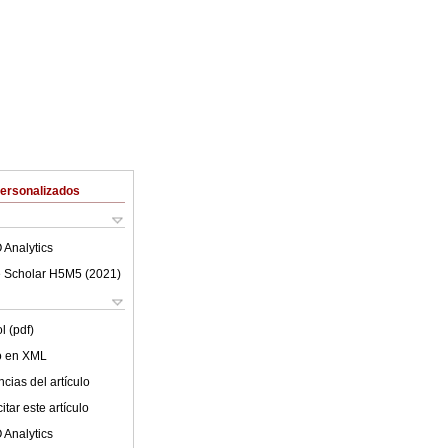
Personalizados
 Analytics
 Scholar H5M5 (
2021
)
l (pdf)
lo en XML
cias del artículo
tar este artículo
 Analytics