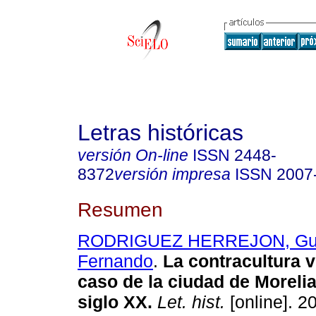
Letras históricas
versión On-line
ISSN
2448-
8372
versión impresa
ISSN
2007
Resumen
RODRIGUEZ HERREJON, Gui
Fernando
.
La contracultura v
caso de la ciudad de Morelia 
siglo XX.
Let. hist.
[online]. 2