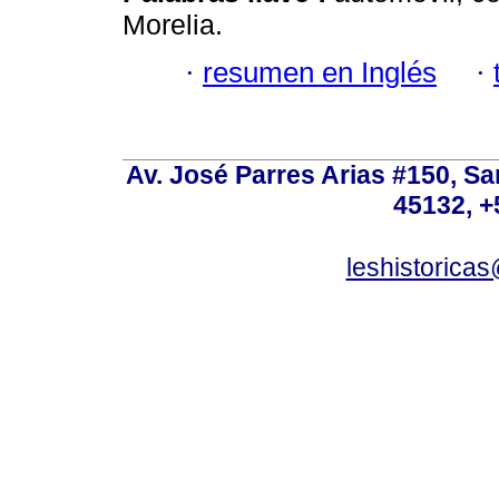
Morelia.
·
resumen en Inglés
·
Av. José Parres Arias #150, Sa
45132, +
leshistoric