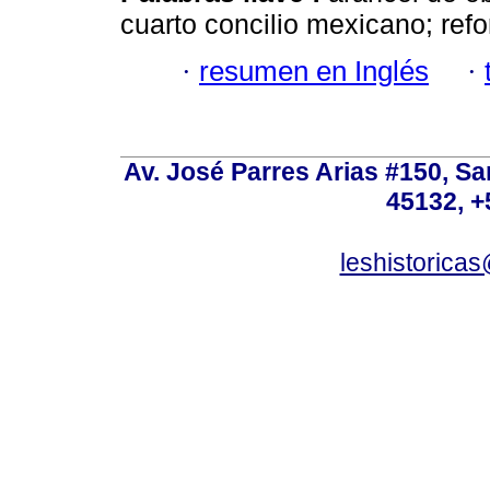
cuarto concilio mexicano; refo
·
resumen en Inglés
·
Av. José Parres Arias #150, Sa
45132, +
leshistoric