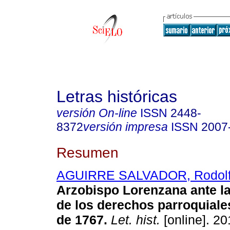
Letras históricas
versión On-line
ISSN
2448-
8372
versión impresa
ISSN
2007
Resumen
AGUIRRE SALVADOR, Rodol
Arzobispo Lorenzana ante l
de los derechos parroquiales
de 1767.
Let. hist.
[online]. 20