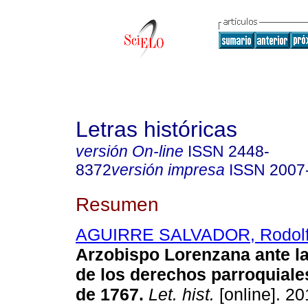
Letras históricas
versión On-line
ISSN
2448-
8372
versión impresa
ISSN
2007
Resumen
AGUIRRE SALVADOR, Rodol
Arzobispo Lorenzana ante l
de los derechos parroquiales
de 1767.
Let. hist.
[online]. 20