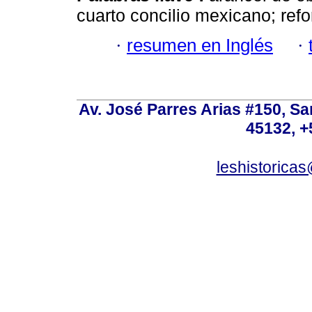
cuarto concilio mexicano; refo
·
resumen en Inglés
·
Av. José Parres Arias #150, Sa
45132, +
leshistoric