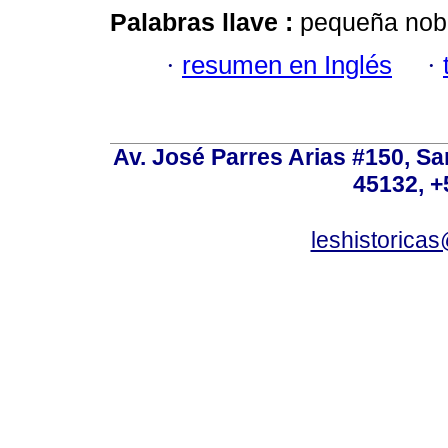
Palabras llave :
pequeña nobl
·
resumen en Inglés
·
Av. José Parres Arias #150, Sa
45132, +
leshistoric