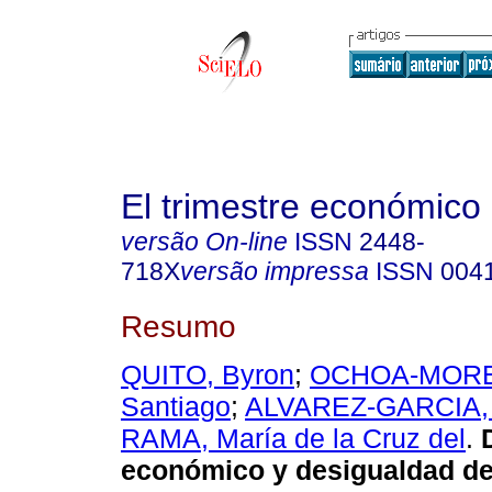
El trimestre económico
versão On-line
ISSN
2448-
718X
versão impressa
ISSN
004
Resumo
QUITO, Byron
;
OCHOA-MORE
Santiago
;
ALVAREZ-GARCIA,
RAMA, María de la Cruz del
.
D
económico y desigualdad de