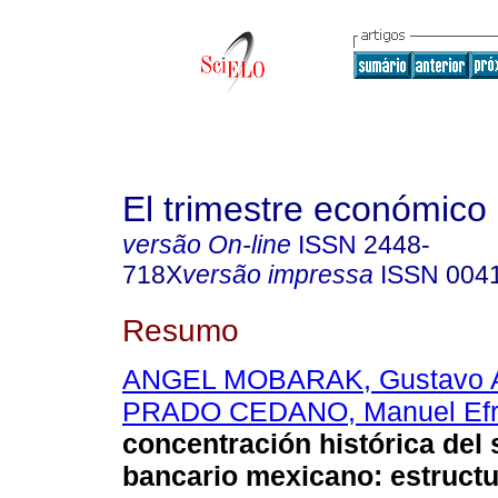
El trimestre económico
versão On-line
ISSN
2448-
718X
versão impressa
ISSN
004
Resumo
ANGEL MOBARAK, Gustavo A
PRADO CEDANO, Manuel Ef
concentración histórica del
bancario mexicano: estructur