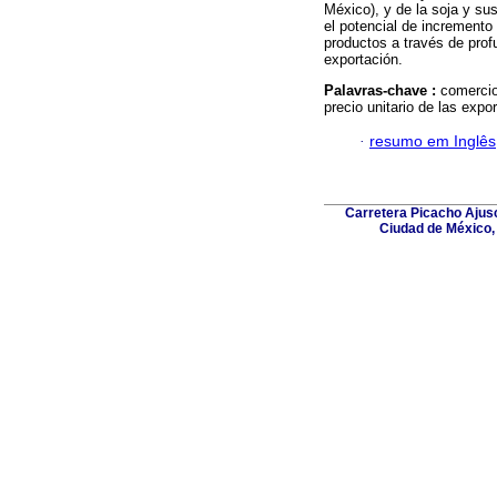
México), y de la soja y su
el potencial de incremento
productos a través de prof
exportación.
Palavras-chave :
comercio
precio unitario de las exp
·
resumo em Inglês
Carretera Picacho Ajusc
Ciudad de México,