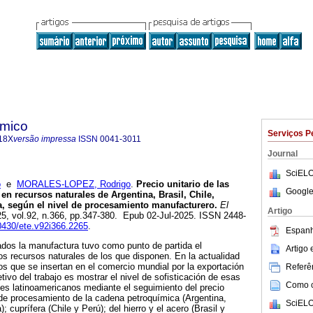
ómico
Serviços P
18X
versão impressa
ISSN
0041-3011
Journal
SciELO
o
e
MORALES-LOPEZ, Rodrigo
.
Precio unitario de las
Google
en recursos naturales de Argentina, Brasil, Chile,
, según el nivel de procesamiento manufacturero.
El
Artigo
25, vol.92, n.366, pp.347-380. Epub 02-Jul-2025. ISSN 2448-
20430/ete.v92i366.2265
.
Espanh
ados la manufactura tuvo como punto de partida el
Artigo
os recursos naturales de los que disponen. En la actualidad
os que se insertan en el comercio mundial por la exportación
Referên
tivo del trabajo es mostrar el nivel de sofisticación de esas
Como ci
es latinoamericanos mediante el seguimiento del precio
l de procesamiento de la cadena petroquímica (Argentina,
SciELO
 cuprífera (Chile y Perú); del hierro y el acero (Brasil y