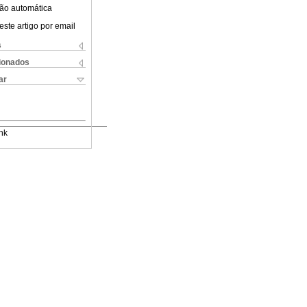
ão automática
este artigo por email
s
cionados
ar
nk