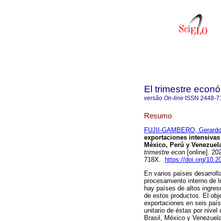
El trimestre econ
versão On-line
ISSN
2448-7
Resumo
FUJII-GAMBERO, Gerard
exportaciones intensivas 
México, Perú y Venezuela
trimestre econ
[online]. 20
718X.
https://doi.org/10.
En varios países desarroll
procesamiento interno de l
hay países de altos ingres
de estos productos. El obje
exportaciones en seis país
unitario de éstas por nive
Brasil, México y Venezuela);