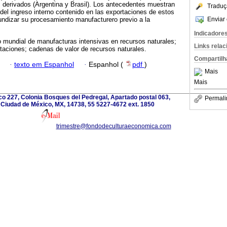
s derivados (Argentina y Brasil). Los antecedentes muestran
Traduç
 del ingreso interno contenido en las exportaciones de estos
Enviar 
undizar su procesamiento manufacturero previo a la
Indicadore
 mundial de manufacturas intensivas en recursos naturales;
Links rela
ortaciones; cadenas de valor de recursos naturales.
Compartilh
·
texto em Espanhol
·
Espanhol (
pdf
)
Mais
Mais
o 227, Colonia Bosques del Pedregal, Apartado postal 063,
Permali
 Ciudad de México, MX, 14738, 55 5227-4672 ext. 1850
trimestre@fondodeculturaeconomica.com