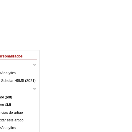
ersonalizados
 Analytics
 Scholar H5M5 (
2021
)
ol (pdf)
 em XML
cias do artigo
tar este artigo
 Analytics