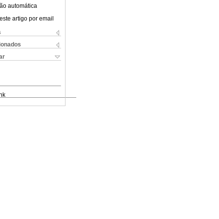
ão automática
este artigo por email
s
cionados
ar
nk