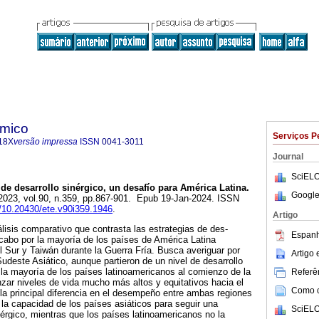
ómico
Serviços P
18X
versão impressa
ISSN
0041-3011
Journal
SciELO
de desarrollo sinérgico, un desafío para América Latina.
Google
 2023, vol.90, n.359, pp.867-901. Epub 19-Jan-2024. ISSN
g/10.20430/ete.v90i359.1946
.
Artigo
álisis comparativo que contrasta las estrategias de des­
Espanh
a cabo por la mayoría de los países de América Latina
l Sur y Taiwán durante la Guerra Fría. Busca averiguar por
Artigo
udeste Asiático, aunque partieron de un nivel de desarrollo
la mayoría de los países latinoamericanos al comienzo de la
Referên
nzar niveles de vida mucho más altos y equitativos hacia el
Como ci
 la principal diferencia en el desempeño entre ambas regiones
 la capacidad de los países asiáticos para seguir una
SciELO
nérgico, mientras que los países latinoamericanos no la