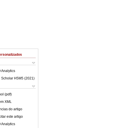
ersonalizados
 Analytics
 Scholar H5M5 (
2021
)
ol (pdf)
 em XML
cias do artigo
tar este artigo
 Analytics