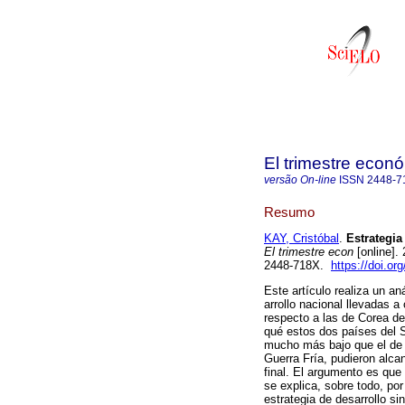
El trimestre econ
versão On-line
ISSN
2448-7
Resumo
KAY, Cristóbal
.
Estrategia 
El trimestre econ
[online].
2448-718X.
https://doi.or
Este artículo realiza un an
arrollo nacional llevadas 
respecto a las de Corea de
qué estos dos países del S
mucho más bajo que el de 
Guerra Fría, pudieron alca
final. El argumento es que
se explica, sobre todo, por
estrategia de desarrollo si