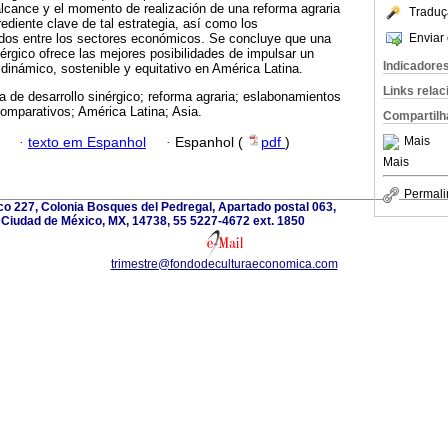
 alcance y el momento de realización de una reforma agraria
Traduç
grediente clave de tal estrategia, así como los
Enviar 
dos entre los sectores económicos. Se concluye que una
nérgico ofrece las mejores posibilidades de impulsar un
Indicadore
dinámico, sostenible y equitativo en América Latina.
Links rela
ia de desarrollo sinérgico; reforma agraria; eslabonamientos
comparativos; América Latina; Asia.
Compartilh
Mais
·
texto em Espanhol
·
Espanhol (
pdf
)
Mais
Permali
o 227, Colonia Bosques del Pedregal, Apartado postal 063,
 Ciudad de México, MX, 14738, 55 5227-4672 ext. 1850
trimestre@fondodeculturaeconomica.com