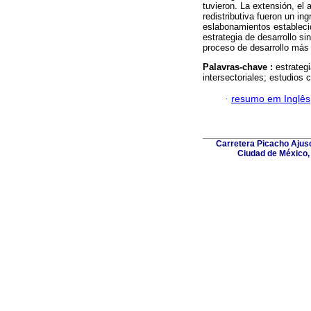
tuvieron. La extensión, el
redistributiva fueron un in
eslabonamientos estableci
estrategia de desarrollo si
proceso de desarrollo más 
Palavras-chave :
estrateg
intersectoriales; estudios 
·
resumo em Inglês
Carretera Picacho Ajusc
Ciudad de México,