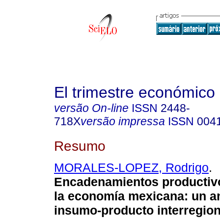
El trimestre económico
versão On-line
ISSN
2448-
718X
versão impressa
ISSN
004
Resumo
MORALES-LOPEZ, Rodrigo
.
Encadenamientos productivo
la economía mexicana: un an
insumo-producto interregion