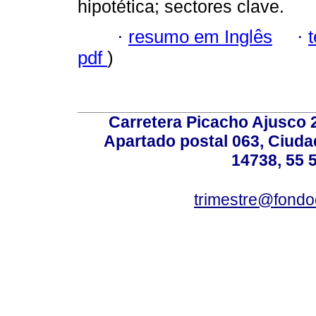
hipotética; sectores clave.
·
resumo em Inglês
·
pdf
)
Carretera Picacho Ajusco 
Apartado postal 063, Ciuda
14738, 55 
trimestre@fond