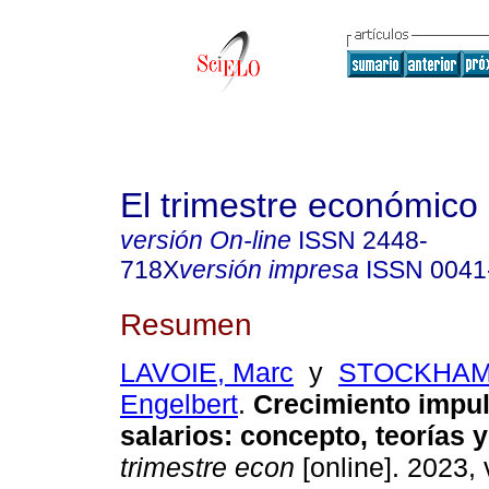
El trimestre económico
versión On-line
ISSN
2448-
718X
versión impresa
ISSN
0041
Resumen
LAVOIE, Marc
y
STOCKHAM
Engelbert
.
Crecimiento impul
salarios: concepto, teorías y
trimestre econ
[online]. 2023, 