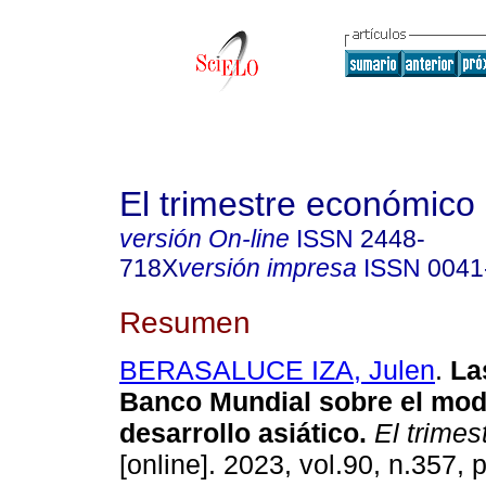
El trimestre económico
versión On-line
ISSN
2448-
718X
versión impresa
ISSN
0041
Resumen
BERASALUCE IZA, Julen
.
Las
Banco Mundial sobre el mod
desarrollo asiático.
El trimes
[online]. 2023, vol.90, n.357,