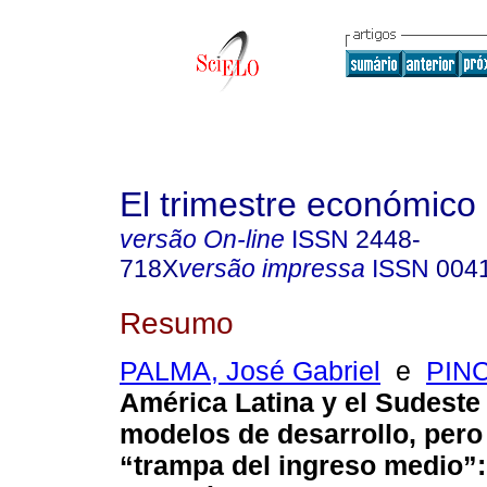
El trimestre económico
versão On-line
ISSN
2448-
718X
versão impressa
ISSN
004
Resumo
PALMA, José Gabriel
e
PINC
América Latina y el Sudeste
modelos de desarrollo, pero
“trampa del ingreso medio”: 