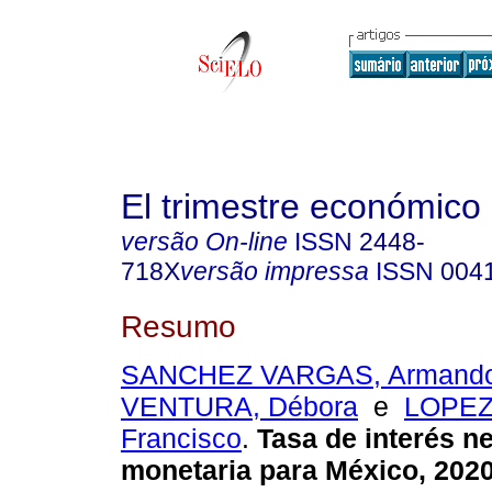
El trimestre económico
versão On-line
ISSN
2448-
718X
versão impressa
ISSN
004
Resumo
SANCHEZ VARGAS, Armand
VENTURA, Débora
e
LOPEZ
Francisco
.
Tasa de interés neu
monetaria para México, 2020