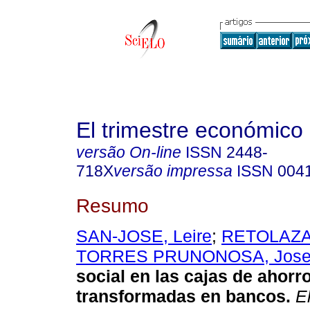
El trimestre económico
versão On-line
ISSN
2448-
718X
versão impressa
ISSN
004
Resumo
SAN-JOSE, Leire
;
RETOLAZA,
TORRES PRUNONOSA, Jos
social en las cajas de ahorr
transformadas en bancos.
El