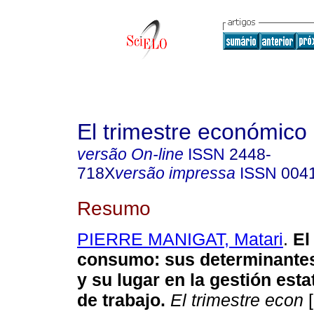
El trimestre económico
versão On-line
ISSN
2448-
718X
versão impressa
ISSN
004
Resumo
PIERRE MANIGAT, Matari
.
El 
consumo: sus determinantes
y su lugar en la gestión esta
de trabajo.
El trimestre econ
[